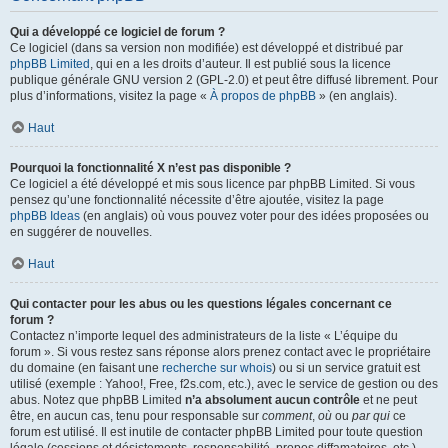
Qui a développé ce logiciel de forum ?
Ce logiciel (dans sa version non modifiée) est développé et distribué par
phpBB Limited
, qui en a les droits d’auteur. Il est publié sous la licence
publique générale GNU version 2 (GPL-2.0) et peut être diffusé librement. Pour
plus d’informations, visitez la page «
À propos de phpBB
» (en anglais).
Haut
Pourquoi la fonctionnalité X n’est pas disponible ?
Ce logiciel a été développé et mis sous licence par phpBB Limited. Si vous
pensez qu’une fonctionnalité nécessite d’être ajoutée, visitez la page
phpBB Ideas
(en anglais) où vous pouvez voter pour des idées proposées ou
en suggérer de nouvelles.
Haut
Qui contacter pour les abus ou les questions légales concernant ce
forum ?
Contactez n’importe lequel des administrateurs de la liste « L’équipe du
forum ». Si vous restez sans réponse alors prenez contact avec le propriétaire
du domaine (en faisant une
recherche sur whois
) ou si un service gratuit est
utilisé (exemple : Yahoo!, Free, f2s.com, etc.), avec le service de gestion ou des
abus. Notez que phpBB Limited
n’a absolument aucun contrôle
et ne peut
être, en aucun cas, tenu pour responsable sur
comment
,
où
ou
par qui
ce
forum est utilisé. Il est inutile de contacter phpBB Limited pour toute question