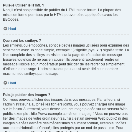
Puis-je utiliser le HTML ?
Non, il n’est pas possible de publier du HTML sur ce forum. La plupart des
mises en forme permises par le HTML peuvent être appliquées avec les
BBCodes.
Haut
Que sont les smileys ?
Les smileys, ou émoticônes, sont de petites images utilisées pour exprimer des
sentiments avec un code simple, exemple : :) signifie joyeux, :( signifie triste. La
liste complète des smileys est visible sur la page de rédaction de message.
Essayez toutefois de ne pas en abuser. Ils peuvent rapidement rendre un
message illisible et un modérateur peut décider de les retirer ou simplement
d’effacer le message. L’administrateur peut aussi avoir défini un nombre
maximum de smileys par message.
Haut
Puis-je publier des images ?
Oui, vous pouvez afficher des images dans vos messages. Par ailleurs, si
l’administrateur a autorisé les fichiers joints, vous pouvez charger une image
sur le forum. Autrement, vous devez lier une image placée sur un serveur Web
public, exemple : http://www.exemple.com/mon-image.gif. Vous ne pouvez pas
lier des images de votre ordinateur (sauf si c’est un serveur Web public) ni des
images placées derrière des mécanismes d’authentification, exemple : boîtes
aux lettres Hotmail ou Yahoo!, sites protégés par un mot de passe, etc. Pour