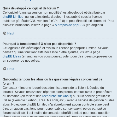
Qui a développé ce logiciel de forum ?
Ce logiciel (dans sa version non modifiée) est développé et distribué par
phpBB Limited
, qui en a les droits d’auteur. Il est publié sous la licence
publique générale GNU version 2 (GPL-2.0) et peut être diffusé librement. Pour
plus d’informations, visitez la page «
À propos de phpBB
» (en anglais).
Haut
Pourquoi la fonctionnalité X n’est pas disponible ?
Ce logiciel a été développé et mis sous licence par phpBB Limited. Si vous
pensez qu’une fonctionnalité nécessite d’être ajoutée, visitez la page
phpBB Ideas
(en anglais) où vous pouvez voter pour des idées proposées ou
en suggérer de nouvelles.
Haut
Qui contacter pour les abus ou les questions légales concernant ce
forum ?
Contactez n’importe lequel des administrateurs de la liste « L’équipe du
forum ». Si vous restez sans réponse alors prenez contact avec le propriétaire
du domaine (en faisant une
recherche sur whois
) ou si un service gratuit est
utilisé (exemple : Yahoo!, Free, f2s.com, etc.), avec le service de gestion ou des
abus. Notez que phpBB Limited
n’a absolument aucun contrôle
et ne peut
être, en aucun cas, tenu pour responsable sur
comment
,
où
ou
par qui
ce
forum est utilisé. Il est inutile de contacter phpBB Limited pour toute question