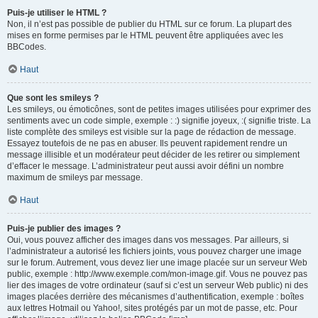
Puis-je utiliser le HTML ?
Non, il n’est pas possible de publier du HTML sur ce forum. La plupart des
mises en forme permises par le HTML peuvent être appliquées avec les
BBCodes.
Haut
Que sont les smileys ?
Les smileys, ou émoticônes, sont de petites images utilisées pour exprimer des
sentiments avec un code simple, exemple : :) signifie joyeux, :( signifie triste. La
liste complète des smileys est visible sur la page de rédaction de message.
Essayez toutefois de ne pas en abuser. Ils peuvent rapidement rendre un
message illisible et un modérateur peut décider de les retirer ou simplement
d’effacer le message. L’administrateur peut aussi avoir défini un nombre
maximum de smileys par message.
Haut
Puis-je publier des images ?
Oui, vous pouvez afficher des images dans vos messages. Par ailleurs, si
l’administrateur a autorisé les fichiers joints, vous pouvez charger une image
sur le forum. Autrement, vous devez lier une image placée sur un serveur Web
public, exemple : http://www.exemple.com/mon-image.gif. Vous ne pouvez pas
lier des images de votre ordinateur (sauf si c’est un serveur Web public) ni des
images placées derrière des mécanismes d’authentification, exemple : boîtes
aux lettres Hotmail ou Yahoo!, sites protégés par un mot de passe, etc. Pour