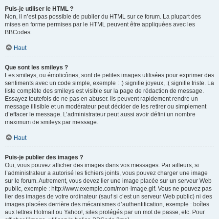
Puis-je utiliser le HTML ?
Non, il n’est pas possible de publier du HTML sur ce forum. La plupart des
mises en forme permises par le HTML peuvent être appliquées avec les
BBCodes.
Haut
Que sont les smileys ?
Les smileys, ou émoticônes, sont de petites images utilisées pour exprimer des
sentiments avec un code simple, exemple : :) signifie joyeux, :( signifie triste. La
liste complète des smileys est visible sur la page de rédaction de message.
Essayez toutefois de ne pas en abuser. Ils peuvent rapidement rendre un
message illisible et un modérateur peut décider de les retirer ou simplement
d’effacer le message. L’administrateur peut aussi avoir défini un nombre
maximum de smileys par message.
Haut
Puis-je publier des images ?
Oui, vous pouvez afficher des images dans vos messages. Par ailleurs, si
l’administrateur a autorisé les fichiers joints, vous pouvez charger une image
sur le forum. Autrement, vous devez lier une image placée sur un serveur Web
public, exemple : http://www.exemple.com/mon-image.gif. Vous ne pouvez pas
lier des images de votre ordinateur (sauf si c’est un serveur Web public) ni des
images placées derrière des mécanismes d’authentification, exemple : boîtes
aux lettres Hotmail ou Yahoo!, sites protégés par un mot de passe, etc. Pour