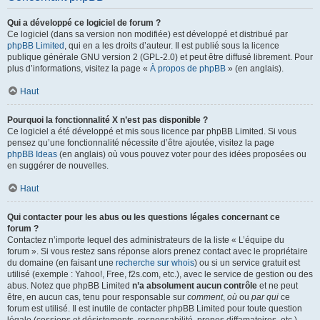
Qui a développé ce logiciel de forum ?
Ce logiciel (dans sa version non modifiée) est développé et distribué par
phpBB Limited
, qui en a les droits d’auteur. Il est publié sous la licence
publique générale GNU version 2 (GPL-2.0) et peut être diffusé librement. Pour
plus d’informations, visitez la page «
À propos de phpBB
» (en anglais).
Haut
Pourquoi la fonctionnalité X n’est pas disponible ?
Ce logiciel a été développé et mis sous licence par phpBB Limited. Si vous
pensez qu’une fonctionnalité nécessite d’être ajoutée, visitez la page
phpBB Ideas
(en anglais) où vous pouvez voter pour des idées proposées ou
en suggérer de nouvelles.
Haut
Qui contacter pour les abus ou les questions légales concernant ce
forum ?
Contactez n’importe lequel des administrateurs de la liste « L’équipe du
forum ». Si vous restez sans réponse alors prenez contact avec le propriétaire
du domaine (en faisant une
recherche sur whois
) ou si un service gratuit est
utilisé (exemple : Yahoo!, Free, f2s.com, etc.), avec le service de gestion ou des
abus. Notez que phpBB Limited
n’a absolument aucun contrôle
et ne peut
être, en aucun cas, tenu pour responsable sur
comment
,
où
ou
par qui
ce
forum est utilisé. Il est inutile de contacter phpBB Limited pour toute question