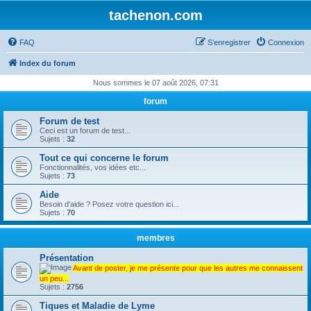
tachenon.com
FAQ
S’enregistrer
Connexion
Index du forum
Nous sommes le 07 août 2026, 07:31
forum
Forum de test
Ceci est un forum de test...
Sujets :
32
Tout ce qui concerne le forum
Fonctionnalités, vos idées etc...
Sujets :
73
Aide
Besoin d'aide ? Posez votre question ici...
Sujets :
70
membres
Présentation
Avant de poster, je me présente pour que les autres me connaissent
un peu...
Sujets :
2756
Tiques et Maladie de Lyme