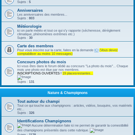
Sujets :
5
Anniversaires
Les anniversaires des membres...
Sujets :
803
Météorologie
ici on parle météo et tout ce qui s'y rapporte (sécheresse, dérèglement
climatique, phénomènes extrêmes etc.)
Sujets :
30
Carte des membres
Pour vous inscrire sur la carte, faites en la demande
ICI
(Vous devez
comptabiliser au moins 10 messages)
Concours photos du mois
Ici vous êtes dans le forum dédié au concours "La photo du mois"... Chaque
mois une photo est élue par nos membres.
INSCRIPTIONS OUVERTES !
19 placesrestantes...
Sujets :
131
Nature & Champignons
Tout autour du champi
Tout ce qui touche aux champignons : articles, vidéos, bouquins, vos matériels
etc...
Sujets :
326
Identifications Champignons
Aucune détermination faite ici ne permet de garantir la comestibilité
des champignons présentés dans cette rubrique.
Sujets :
1178