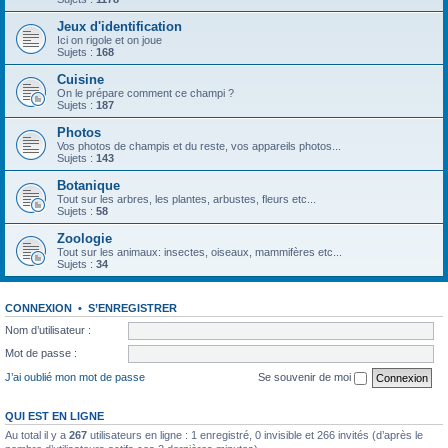
Jeux d'identification
Ici on rigole et on joue
Sujets :
168
Cuisine
On le prépare comment ce champi ?
Sujets :
187
Photos
Vos photos de champis et du reste, vos appareils photos...
Sujets :
143
Botanique
Tout sur les arbres, les plantes, arbustes, fleurs etc...
Sujets :
58
Zoologie
Tout sur les animaux: insectes, oiseaux, mammifères etc...
Sujets :
34
CONNEXION
•
S’ENREGISTRER
Nom d’utilisateur :
Mot de passe :
J’ai oublié mon mot de passe
Se souvenir de moi
QUI EST EN LIGNE
Au total il y a
267
utilisateurs en ligne : 1 enregistré, 0 invisible et 266 invités (d’après le