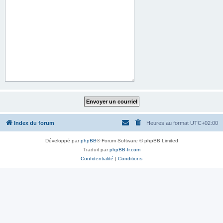
Index du forum
Heures au format
UTC+02:00
Développé par
phpBB
® Forum Software © phpBB Limited
Traduit par
phpBB-fr.com
Confidentialité
|
Conditions