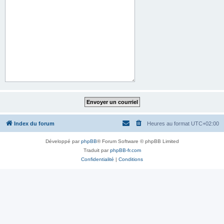
Index du forum
Heures au format
UTC+02:00
Développé par
phpBB
® Forum Software © phpBB Limited
Traduit par
phpBB-fr.com
Confidentialité
|
Conditions