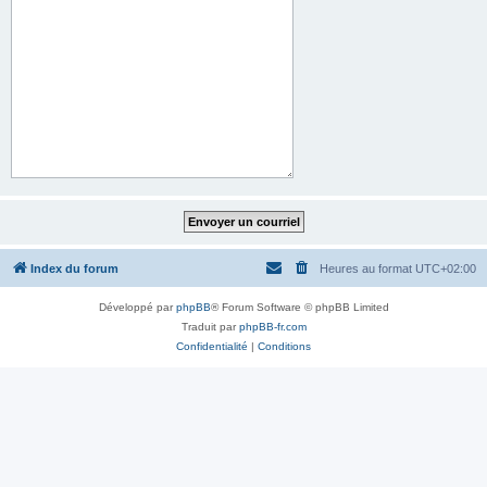
Index du forum
Heures au format
UTC+02:00
Développé par
phpBB
® Forum Software © phpBB Limited
Traduit par
phpBB-fr.com
Confidentialité
|
Conditions