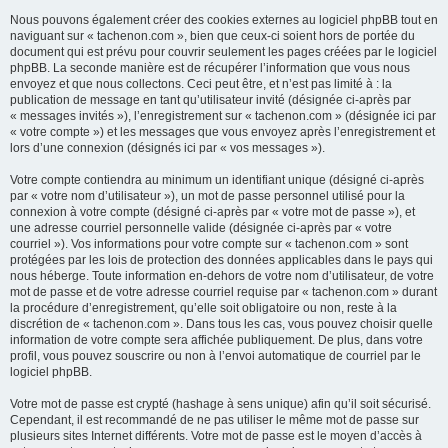
Nous pouvons également créer des cookies externes au logiciel phpBB tout en
naviguant sur « tachenon.com », bien que ceux-ci soient hors de portée du
document qui est prévu pour couvrir seulement les pages créées par le logiciel
phpBB. La seconde manière est de récupérer l’information que vous nous
envoyez et que nous collectons. Ceci peut être, et n’est pas limité à : la
publication de message en tant qu’utilisateur invité (désignée ci-après par
« messages invités »), l’enregistrement sur « tachenon.com » (désignée ici par
« votre compte ») et les messages que vous envoyez après l’enregistrement et
lors d’une connexion (désignés ici par « vos messages »).
Votre compte contiendra au minimum un identifiant unique (désigné ci-après
par « votre nom d’utilisateur »), un mot de passe personnel utilisé pour la
connexion à votre compte (désigné ci-après par « votre mot de passe »), et
une adresse courriel personnelle valide (désignée ci-après par « votre
courriel »). Vos informations pour votre compte sur « tachenon.com » sont
protégées par les lois de protection des données applicables dans le pays qui
nous héberge. Toute information en-dehors de votre nom d’utilisateur, de votre
mot de passe et de votre adresse courriel requise par « tachenon.com » durant
la procédure d’enregistrement, qu’elle soit obligatoire ou non, reste à la
discrétion de « tachenon.com ». Dans tous les cas, vous pouvez choisir quelle
information de votre compte sera affichée publiquement. De plus, dans votre
profil, vous pouvez souscrire ou non à l’envoi automatique de courriel par le
logiciel phpBB.
Votre mot de passe est crypté (hashage à sens unique) afin qu’il soit sécurisé.
Cependant, il est recommandé de ne pas utiliser le même mot de passe sur
plusieurs sites Internet différents. Votre mot de passe est le moyen d’accès à