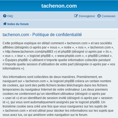
tachenon.com
FAQ
S’enregistrer
Connexion
Index du forum
tachenon.com - Politique de confidentialité
Cette politique explique en détail comment « tachenon.com » et ses sociétés
affiliées (désignés ci-après par « nous », « notre », « nos », « tachenon.com »,
« http://www.tachenon.com/phpBB3 ») et phpBB (désigné ci-après par « ils »,
« eux », « leur », « logiciel phpBB », « www.phpbb.com », « phpBB Limited »,
« Équipes phpBB ») utilisent n’importe quelle information collectée pendant
n’importe quelle session d’utilisation de votre part (désignée ci-après par « vos
informations »).
Vos informations sont collectées de deux manières. Premièrement, en
naviguant sur « tachenon.com », le logiciel phpBB créera un certain nombre
de cookies, qui sont des petits fichiers textes téléchargés dans les fichiers
temporaires du navigateur Internet de votre ordinateur. Les deux premiers
cookies ne contiennent qu’un identifiant utilisateur (désigné ci-après par
« user-id ») et un identifiant de session invité (désigné ci-après par « session-
id »), qui vous sont automatiquement assignés par le logiciel phpBB. Un
troisième cookie sera créé une fois que vous naviguerez sur les sujets de
« tachenon.com » et est utilisé pour stocker les informations sur les sujets que
vous avez lus, ce qui améliore votre navigation sur le forum.