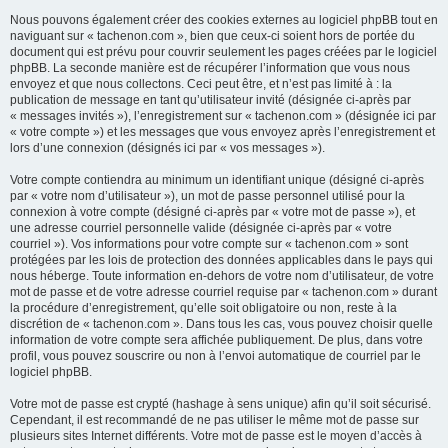
Nous pouvons également créer des cookies externes au logiciel phpBB tout en
naviguant sur « tachenon.com », bien que ceux-ci soient hors de portée du
document qui est prévu pour couvrir seulement les pages créées par le logiciel
phpBB. La seconde manière est de récupérer l’information que vous nous
envoyez et que nous collectons. Ceci peut être, et n’est pas limité à : la
publication de message en tant qu’utilisateur invité (désignée ci-après par
« messages invités »), l’enregistrement sur « tachenon.com » (désignée ici par
« votre compte ») et les messages que vous envoyez après l’enregistrement et
lors d’une connexion (désignés ici par « vos messages »).
Votre compte contiendra au minimum un identifiant unique (désigné ci-après
par « votre nom d’utilisateur »), un mot de passe personnel utilisé pour la
connexion à votre compte (désigné ci-après par « votre mot de passe »), et
une adresse courriel personnelle valide (désignée ci-après par « votre
courriel »). Vos informations pour votre compte sur « tachenon.com » sont
protégées par les lois de protection des données applicables dans le pays qui
nous héberge. Toute information en-dehors de votre nom d’utilisateur, de votre
mot de passe et de votre adresse courriel requise par « tachenon.com » durant
la procédure d’enregistrement, qu’elle soit obligatoire ou non, reste à la
discrétion de « tachenon.com ». Dans tous les cas, vous pouvez choisir quelle
information de votre compte sera affichée publiquement. De plus, dans votre
profil, vous pouvez souscrire ou non à l’envoi automatique de courriel par le
logiciel phpBB.
Votre mot de passe est crypté (hashage à sens unique) afin qu’il soit sécurisé.
Cependant, il est recommandé de ne pas utiliser le même mot de passe sur
plusieurs sites Internet différents. Votre mot de passe est le moyen d’accès à