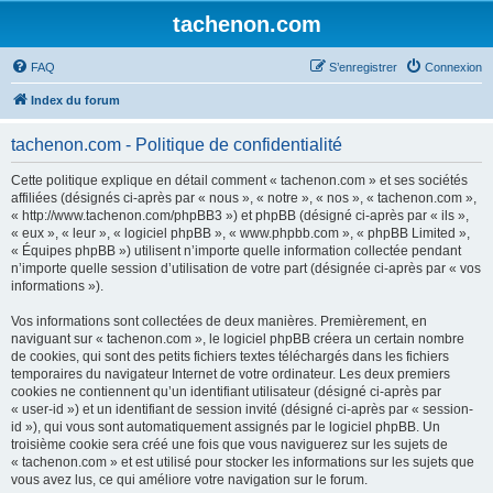
tachenon.com
FAQ
S’enregistrer
Connexion
Index du forum
tachenon.com - Politique de confidentialité
Cette politique explique en détail comment « tachenon.com » et ses sociétés
affiliées (désignés ci-après par « nous », « notre », « nos », « tachenon.com »,
« http://www.tachenon.com/phpBB3 ») et phpBB (désigné ci-après par « ils »,
« eux », « leur », « logiciel phpBB », « www.phpbb.com », « phpBB Limited »,
« Équipes phpBB ») utilisent n’importe quelle information collectée pendant
n’importe quelle session d’utilisation de votre part (désignée ci-après par « vos
informations »).
Vos informations sont collectées de deux manières. Premièrement, en
naviguant sur « tachenon.com », le logiciel phpBB créera un certain nombre
de cookies, qui sont des petits fichiers textes téléchargés dans les fichiers
temporaires du navigateur Internet de votre ordinateur. Les deux premiers
cookies ne contiennent qu’un identifiant utilisateur (désigné ci-après par
« user-id ») et un identifiant de session invité (désigné ci-après par « session-
id »), qui vous sont automatiquement assignés par le logiciel phpBB. Un
troisième cookie sera créé une fois que vous naviguerez sur les sujets de
« tachenon.com » et est utilisé pour stocker les informations sur les sujets que
vous avez lus, ce qui améliore votre navigation sur le forum.