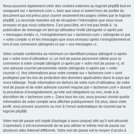
Nous pouvons également créer des cookies externes au logiciel phpBB tout en
naviguant sur « tachenon.com », bien que ceux-ci soient hors de portée du
document qui est prévu pour couvrir seulement les pages créées par le logiciel
phpBB. La seconde manière est de récupérer l’information que vous nous
envoyez et que nous collectons. Ceci peut être, et n’est pas limité à : la
publication de message en tant qu’utilisateur invité (désignée ci-après par
« messages invités »), l’enregistrement sur « tachenon.com » (désignée ici par
« votre compte ») et les messages que vous envoyez après l’enregistrement et
lors d’une connexion (désignés ici par « vos messages »).
Votre compte contiendra au minimum un identifiant unique (désigné ci-après
par « votre nom d’utilisateur »), un mot de passe personnel utilisé pour la
connexion à votre compte (désigné ci-après par « votre mot de passe »), et
une adresse courriel personnelle valide (désignée ci-après par « votre
courriel »). Vos informations pour votre compte sur « tachenon.com » sont
protégées par les lois de protection des données applicables dans le pays qui
nous héberge. Toute information en-dehors de votre nom d’utilisateur, de votre
mot de passe et de votre adresse courriel requise par « tachenon.com » durant
la procédure d’enregistrement, qu’elle soit obligatoire ou non, reste à la
discrétion de « tachenon.com ». Dans tous les cas, vous pouvez choisir quelle
information de votre compte sera affichée publiquement. De plus, dans votre
profil, vous pouvez souscrire ou non à l’envoi automatique de courriel par le
logiciel phpBB.
Votre mot de passe est crypté (hashage à sens unique) afin qu’il soit sécurisé.
Cependant, il est recommandé de ne pas utiliser le même mot de passe sur
plusieurs sites Internet différents. Votre mot de passe est le moyen d’accès à