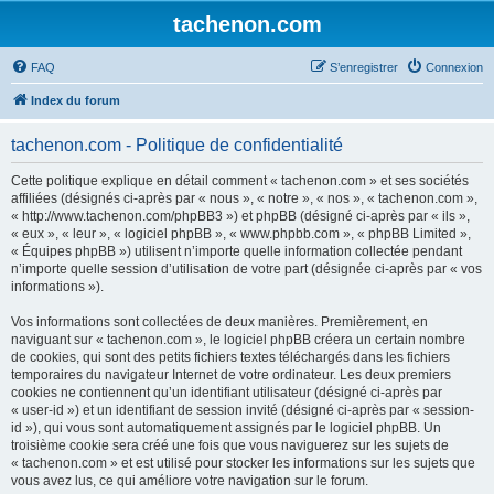
tachenon.com
FAQ
S’enregistrer
Connexion
Index du forum
tachenon.com - Politique de confidentialité
Cette politique explique en détail comment « tachenon.com » et ses sociétés
affiliées (désignés ci-après par « nous », « notre », « nos », « tachenon.com »,
« http://www.tachenon.com/phpBB3 ») et phpBB (désigné ci-après par « ils »,
« eux », « leur », « logiciel phpBB », « www.phpbb.com », « phpBB Limited »,
« Équipes phpBB ») utilisent n’importe quelle information collectée pendant
n’importe quelle session d’utilisation de votre part (désignée ci-après par « vos
informations »).
Vos informations sont collectées de deux manières. Premièrement, en
naviguant sur « tachenon.com », le logiciel phpBB créera un certain nombre
de cookies, qui sont des petits fichiers textes téléchargés dans les fichiers
temporaires du navigateur Internet de votre ordinateur. Les deux premiers
cookies ne contiennent qu’un identifiant utilisateur (désigné ci-après par
« user-id ») et un identifiant de session invité (désigné ci-après par « session-
id »), qui vous sont automatiquement assignés par le logiciel phpBB. Un
troisième cookie sera créé une fois que vous naviguerez sur les sujets de
« tachenon.com » et est utilisé pour stocker les informations sur les sujets que
vous avez lus, ce qui améliore votre navigation sur le forum.