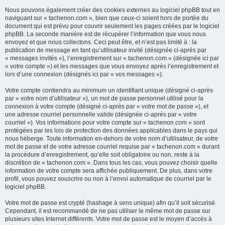
Nous pouvons également créer des cookies externes au logiciel phpBB tout en
naviguant sur « tachenon.com », bien que ceux-ci soient hors de portée du
document qui est prévu pour couvrir seulement les pages créées par le logiciel
phpBB. La seconde manière est de récupérer l’information que vous nous
envoyez et que nous collectons. Ceci peut être, et n’est pas limité à : la
publication de message en tant qu’utilisateur invité (désignée ci-après par
« messages invités »), l’enregistrement sur « tachenon.com » (désignée ici par
« votre compte ») et les messages que vous envoyez après l’enregistrement et
lors d’une connexion (désignés ici par « vos messages »).
Votre compte contiendra au minimum un identifiant unique (désigné ci-après
par « votre nom d’utilisateur »), un mot de passe personnel utilisé pour la
connexion à votre compte (désigné ci-après par « votre mot de passe »), et
une adresse courriel personnelle valide (désignée ci-après par « votre
courriel »). Vos informations pour votre compte sur « tachenon.com » sont
protégées par les lois de protection des données applicables dans le pays qui
nous héberge. Toute information en-dehors de votre nom d’utilisateur, de votre
mot de passe et de votre adresse courriel requise par « tachenon.com » durant
la procédure d’enregistrement, qu’elle soit obligatoire ou non, reste à la
discrétion de « tachenon.com ». Dans tous les cas, vous pouvez choisir quelle
information de votre compte sera affichée publiquement. De plus, dans votre
profil, vous pouvez souscrire ou non à l’envoi automatique de courriel par le
logiciel phpBB.
Votre mot de passe est crypté (hashage à sens unique) afin qu’il soit sécurisé.
Cependant, il est recommandé de ne pas utiliser le même mot de passe sur
plusieurs sites Internet différents. Votre mot de passe est le moyen d’accès à