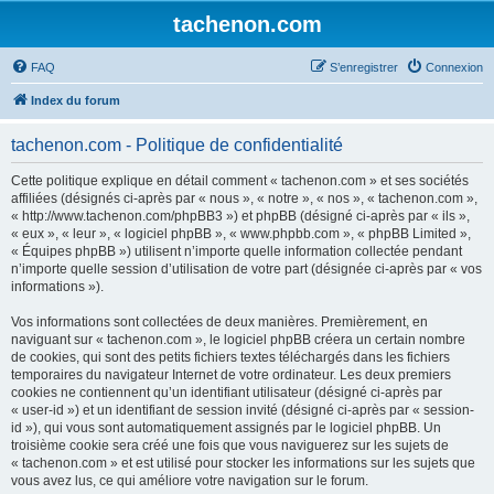
tachenon.com
FAQ
S’enregistrer
Connexion
Index du forum
tachenon.com - Politique de confidentialité
Cette politique explique en détail comment « tachenon.com » et ses sociétés
affiliées (désignés ci-après par « nous », « notre », « nos », « tachenon.com »,
« http://www.tachenon.com/phpBB3 ») et phpBB (désigné ci-après par « ils »,
« eux », « leur », « logiciel phpBB », « www.phpbb.com », « phpBB Limited »,
« Équipes phpBB ») utilisent n’importe quelle information collectée pendant
n’importe quelle session d’utilisation de votre part (désignée ci-après par « vos
informations »).
Vos informations sont collectées de deux manières. Premièrement, en
naviguant sur « tachenon.com », le logiciel phpBB créera un certain nombre
de cookies, qui sont des petits fichiers textes téléchargés dans les fichiers
temporaires du navigateur Internet de votre ordinateur. Les deux premiers
cookies ne contiennent qu’un identifiant utilisateur (désigné ci-après par
« user-id ») et un identifiant de session invité (désigné ci-après par « session-
id »), qui vous sont automatiquement assignés par le logiciel phpBB. Un
troisième cookie sera créé une fois que vous naviguerez sur les sujets de
« tachenon.com » et est utilisé pour stocker les informations sur les sujets que
vous avez lus, ce qui améliore votre navigation sur le forum.