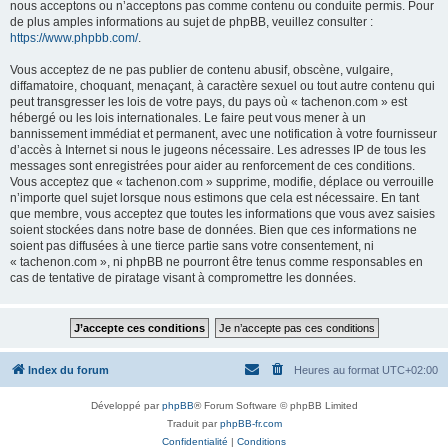
nous acceptons ou n’acceptons pas comme contenu ou conduite permis. Pour
de plus amples informations au sujet de phpBB, veuillez consulter :
https://www.phpbb.com/
.
Vous acceptez de ne pas publier de contenu abusif, obscène, vulgaire,
diffamatoire, choquant, menaçant, à caractère sexuel ou tout autre contenu qui
peut transgresser les lois de votre pays, du pays où « tachenon.com » est
hébergé ou les lois internationales. Le faire peut vous mener à un
bannissement immédiat et permanent, avec une notification à votre fournisseur
d’accès à Internet si nous le jugeons nécessaire. Les adresses IP de tous les
messages sont enregistrées pour aider au renforcement de ces conditions.
Vous acceptez que « tachenon.com » supprime, modifie, déplace ou verrouille
n’importe quel sujet lorsque nous estimons que cela est nécessaire. En tant
que membre, vous acceptez que toutes les informations que vous avez saisies
soient stockées dans notre base de données. Bien que ces informations ne
soient pas diffusées à une tierce partie sans votre consentement, ni
« tachenon.com », ni phpBB ne pourront être tenus comme responsables en
cas de tentative de piratage visant à compromettre les données.
Index du forum
Heures au format
UTC+02:00
Développé par
phpBB
® Forum Software © phpBB Limited
Traduit par
phpBB-fr.com
Confidentialité
|
Conditions