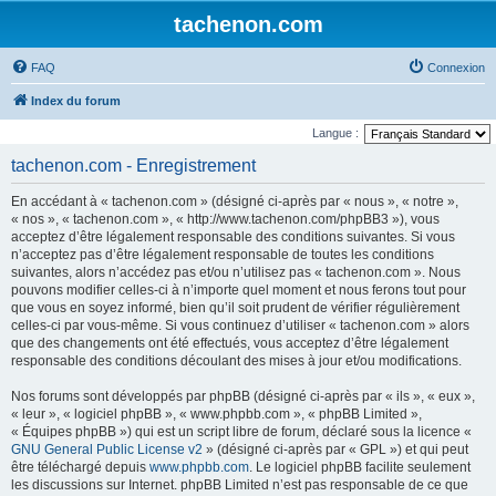
tachenon.com
FAQ
Connexion
Index du forum
Langue :
tachenon.com - Enregistrement
En accédant à « tachenon.com » (désigné ci-après par « nous », « notre »,
« nos », « tachenon.com », « http://www.tachenon.com/phpBB3 »), vous
acceptez d’être légalement responsable des conditions suivantes. Si vous
n’acceptez pas d’être légalement responsable de toutes les conditions
suivantes, alors n’accédez pas et/ou n’utilisez pas « tachenon.com ». Nous
pouvons modifier celles-ci à n’importe quel moment et nous ferons tout pour
que vous en soyez informé, bien qu’il soit prudent de vérifier régulièrement
celles-ci par vous-même. Si vous continuez d’utiliser « tachenon.com » alors
que des changements ont été effectués, vous acceptez d’être légalement
responsable des conditions découlant des mises à jour et/ou modifications.
Nos forums sont développés par phpBB (désigné ci-après par « ils », « eux »,
« leur », « logiciel phpBB », « www.phpbb.com », « phpBB Limited »,
« Équipes phpBB ») qui est un script libre de forum, déclaré sous la licence «
GNU General Public License v2
» (désigné ci-après par « GPL ») et qui peut
être téléchargé depuis
www.phpbb.com
. Le logiciel phpBB facilite seulement
les discussions sur Internet. phpBB Limited n’est pas responsable de ce que