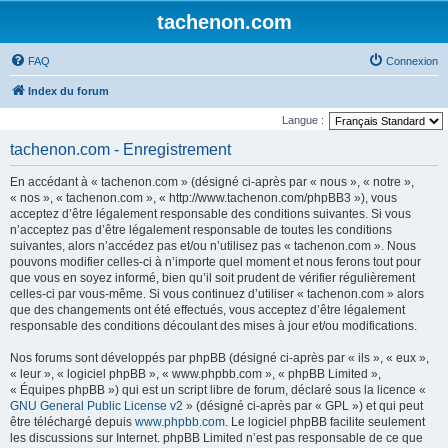
tachenon.com
FAQ
Connexion
Index du forum
Langue :
tachenon.com - Enregistrement
En accédant à « tachenon.com » (désigné ci-après par « nous », « notre »,
« nos », « tachenon.com », « http://www.tachenon.com/phpBB3 »), vous
acceptez d’être légalement responsable des conditions suivantes. Si vous
n’acceptez pas d’être légalement responsable de toutes les conditions
suivantes, alors n’accédez pas et/ou n’utilisez pas « tachenon.com ». Nous
pouvons modifier celles-ci à n’importe quel moment et nous ferons tout pour
que vous en soyez informé, bien qu’il soit prudent de vérifier régulièrement
celles-ci par vous-même. Si vous continuez d’utiliser « tachenon.com » alors
que des changements ont été effectués, vous acceptez d’être légalement
responsable des conditions découlant des mises à jour et/ou modifications.
Nos forums sont développés par phpBB (désigné ci-après par « ils », « eux »,
« leur », « logiciel phpBB », « www.phpbb.com », « phpBB Limited »,
« Équipes phpBB ») qui est un script libre de forum, déclaré sous la licence «
GNU General Public License v2
» (désigné ci-après par « GPL ») et qui peut
être téléchargé depuis
www.phpbb.com
. Le logiciel phpBB facilite seulement
les discussions sur Internet. phpBB Limited n’est pas responsable de ce que