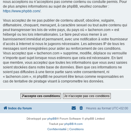
nous acceptons ou n’acceptons pas comme contenu ou conduite permis. Pour
de plus amples informations au sujet de phpBB, veuillez consulter :
https://www.phpbb.com/
.
Vous acceptez de ne pas publier de contenu abusif, obscène, vulgaire,
diffamatoire, choquant, menaçant, à caractère sexuel ou tout autre contenu qui
peut transgresser les lois de votre pays, du pays où « tachenon.com » est
hébergé ou les lois internationales. Le faire peut vous mener à un
bannissement immédiat et permanent, avec une notification à votre fournisseur
d’accès à Internet si nous le jugeons nécessaire. Les adresses IP de tous les
messages sont enregistrées pour aider au renforcement de ces conditions.
Vous acceptez que « tachenon.com » supprime, modifie, déplace ou verrouille
n’importe quel sujet lorsque nous estimons que cela est nécessaire. En tant
que membre, vous acceptez que toutes les informations que vous avez saisies
soient stockées dans notre base de données. Bien que ces informations ne
soient pas diffusées à une tierce partie sans votre consentement, ni
« tachenon.com », ni phpBB ne pourront être tenus comme responsables en
cas de tentative de piratage visant à compromettre les données.
Index du forum
Heures au format
UTC+02:00
Développé par
phpBB
® Forum Software © phpBB Limited
Traduit par
phpBB-fr.com
Confidentialité
|
Conditions