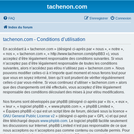
tachenon.com
FAQ
S’enregistrer
Connexion
Index du forum
tachenon.com - Conditions d’utilisation
En accédant à « tachenon.com » (désigné ci-après par « nous », « notre »,
« nos », « tachenon.com », « http://www.tachenon.com/phpBB3 »), vous
acceptez d’être légalement responsable des conditions suivantes. Si vous
n’acceptez pas d’être légalement responsable de toutes les conditions
suivantes, alors n’accédez pas et/ou n’utilisez pas « tachenon.com ». Nous
pouvons modifier celles-ci à n’importe quel moment et nous ferons tout pour
que vous en soyez informé, bien qu’il soit prudent de vérifier régulièrement
celles-ci par vous-même. Si vous continuez d’utiliser « tachenon.com » alors
que des changements ont été effectués, vous acceptez d’être légalement
responsable des conditions découlant des mises à jour et/ou modifications.
Nos forums sont développés par phpBB (désigné ci-après par « ils », « eux »,
« leur », « logiciel phpBB », « www.phpbb.com », « phpBB Limited »,
« Équipes phpBB ») qui est un script libre de forum, déclaré sous la licence «
GNU General Public License v2
» (désigné ci-après par « GPL ») et qui peut
être téléchargé depuis
www.phpbb.com
. Le logiciel phpBB facilite seulement
les discussions sur Internet. phpBB Limited n’est pas responsable de ce que
nous acceptons ou n’acceptons pas comme contenu ou conduite permis. Pour