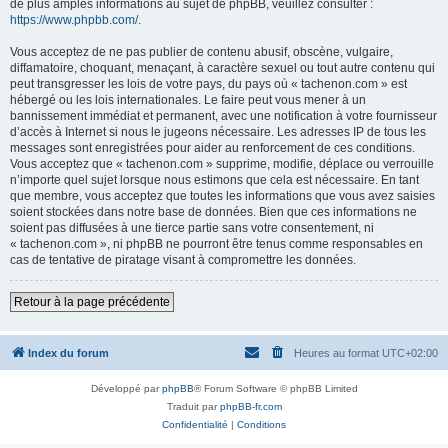
de plus amples informations au sujet de phpBB, veuillez consulter :
https://www.phpbb.com/
.
Vous acceptez de ne pas publier de contenu abusif, obscène, vulgaire,
diffamatoire, choquant, menaçant, à caractère sexuel ou tout autre contenu qui
peut transgresser les lois de votre pays, du pays où « tachenon.com » est
hébergé ou les lois internationales. Le faire peut vous mener à un
bannissement immédiat et permanent, avec une notification à votre fournisseur
d’accès à Internet si nous le jugeons nécessaire. Les adresses IP de tous les
messages sont enregistrées pour aider au renforcement de ces conditions.
Vous acceptez que « tachenon.com » supprime, modifie, déplace ou verrouille
n’importe quel sujet lorsque nous estimons que cela est nécessaire. En tant
que membre, vous acceptez que toutes les informations que vous avez saisies
soient stockées dans notre base de données. Bien que ces informations ne
soient pas diffusées à une tierce partie sans votre consentement, ni
« tachenon.com », ni phpBB ne pourront être tenus comme responsables en
cas de tentative de piratage visant à compromettre les données.
Retour à la page précédente
Index du forum
Heures au format
UTC+02:00
Développé par
phpBB
® Forum Software © phpBB Limited
Traduit par
phpBB-fr.com
Confidentialité
|
Conditions