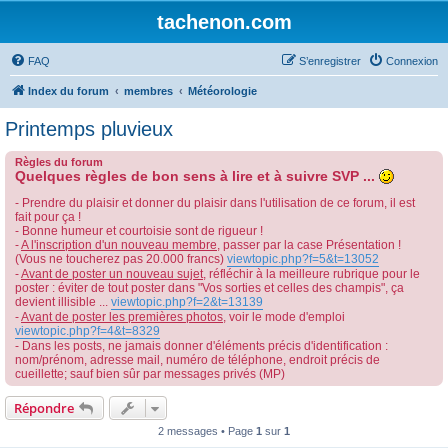
tachenon.com
FAQ
S’enregistrer
Connexion
Index du forum
membres
Météorologie
Printemps pluvieux
Règles du forum
Quelques règles de bon sens à lire et à suivre SVP ...
- Prendre du plaisir et donner du plaisir dans l'utilisation de ce forum, il est
fait pour ça !
- Bonne humeur et courtoisie sont de rigueur !
-
A l'inscription d'un nouveau membre
, passer par la case Présentation !
(Vous ne toucherez pas 20.000 francs)
viewtopic.php?f=5&t=13052
-
Avant de poster un nouveau sujet
, réfléchir à la meilleure rubrique pour le
poster : éviter de tout poster dans "Vos sorties et celles des champis", ça
devient illisible ...
viewtopic.php?f=2&t=13139
-
Avant de poster les premières photos
, voir le mode d'emploi
viewtopic.php?f=4&t=8329
- Dans les posts, ne jamais donner d'éléments précis d'identification :
nom/prénom, adresse mail, numéro de téléphone, endroit précis de
cueillette; sauf bien sûr par messages privés (MP)
Répondre
2 messages • Page
1
sur
1