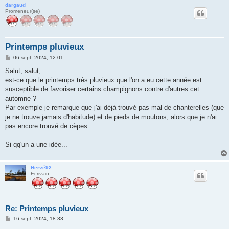
dargaud
Promeneur(se)
Printemps pluvieux
M
06 sept. 2024, 12:01
e
s
Salut, salut,
s
est-ce que le printemps très pluvieux que l'on a eu cette année est
a
g
susceptible de favoriser certains champignons contre d'autres cet
e
automne ?
Par exemple je remarque que j'ai déjà trouvé pas mal de chanterelles (que
je ne trouve jamais d'habitude) et de pieds de moutons, alors que je n'ai
pas encore trouvé de cèpes...
Si qq'un a une idée...
Hervé92
Ecrivain
Re: Printemps pluvieux
M
16 sept. 2024, 18:33
e